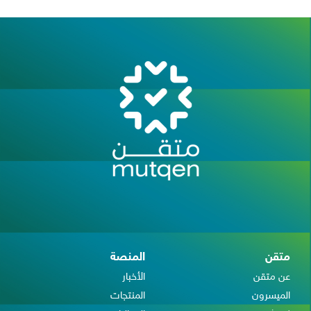
متقن
المنصة
عن متقن
الأخبار
الميسرون
المنتجات