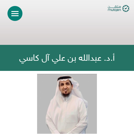
أ.د. عبدالله بن علي آل كاسي