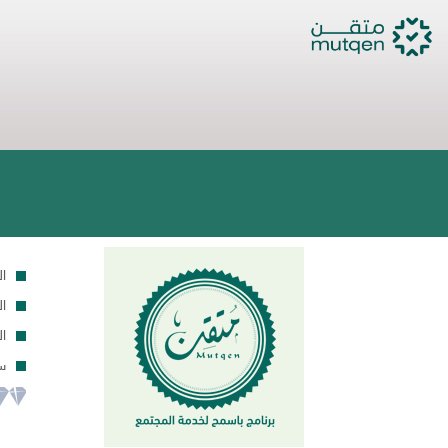
ا
ال
ال
سا