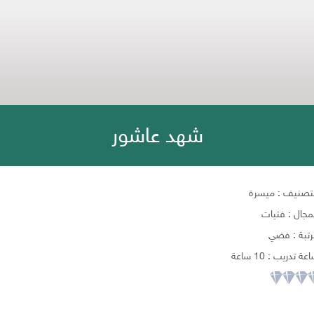
شهد عاشور
لتصنيف : ميسرة
مجال : فتيات
رتبة : فضي
عة تدريب : 10 ساعة