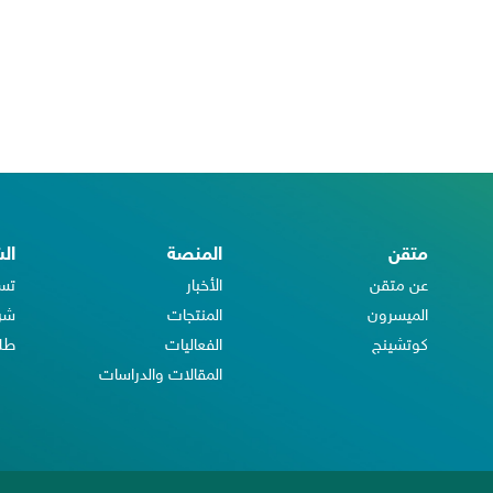
متقن
المنصة
ال
عن متقن
الأخبار
تس
الميسرون
المنتجات
شرك
كوتشينج
الفعاليات
طلب
المقالات والدراسات