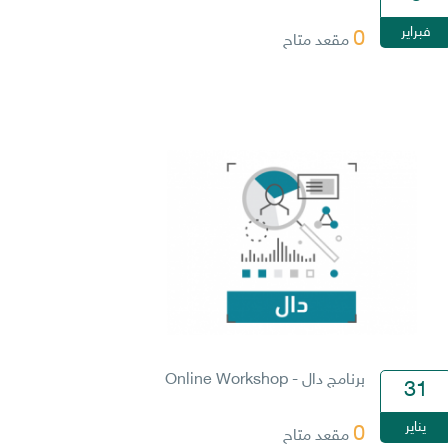
فبراير
0
مقعد متاح
برنامج دال - Online Workshop
31
يناير
0
مقعد متاح