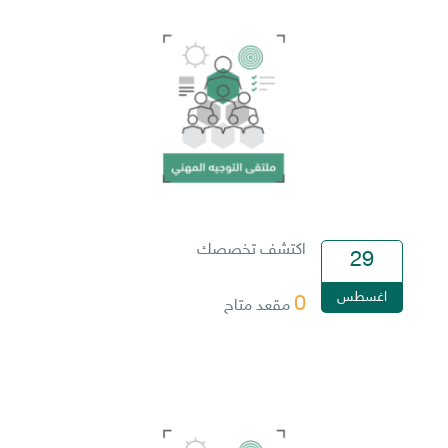
اكتشف تخصصك
29
اغسطس
0
مقعد متاح