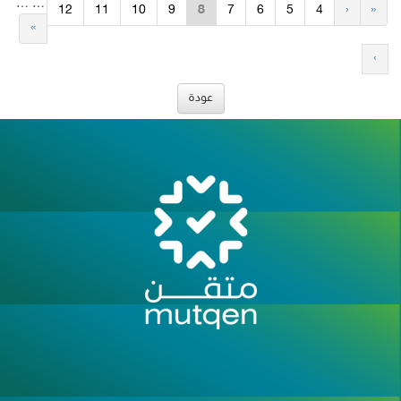
…
…
12
11
10
9
8
7
6
5
4
‹
«
»
›
عودة