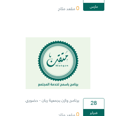
مارس
0
مقعد متاح
برنامج وازن بجمعية ربان - حضوري
28
فبراير
0
مقعد متاح